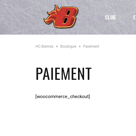
CLUB
E
HC Bernex
>
Boutique
>
Paiement
PAIEMENT
[woocommerce_checkout]